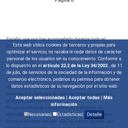
Página 6
España, que nos han acompañado durante todo el
Esta web utiliza cookies de terceros y propias para
proceso y han conformado el núcleo más activo en su
optimizar el servicio, no recaba ni cede datos de carácter
definición, así como en el análisis y en la valoración de las
personal de los usuarios sin su conocimiento. Conforme a
propuestas que nos iban llegando. Paralelamente, ha sido
lo dispuesto en el
artículo 22.2 de la Ley 34/2002
, de 11
clave el papel de la
de julio, de servicios de la sociedad de la información y de
comisión asesora del plan, que está conformada -tienen
comercio electrónico, pedimos su permiso para obtener
ustedes la relación de sus integrantes en el borrador que
datos estadísticos de su navegación por el sitio web
les hemos enviado- por personas expertas en derechos
humanos procedentes de diversas organizaciones e
Aceptar seleccionadas
|
Aceptar todas
|
Más
institutos universitarios. En
información
fin, gente solvente y entendida en la materia. Su
identidad y referencias están reflejadas, insisto, en el
Necesarias|
Estadísticas|
Detalle
anexo al borrador del plan que les hemos enviado. Sus