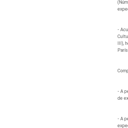
(Núm
expe
- Acu
Cultu
III),
París
Compa
- A p
de ex
- A p
expe