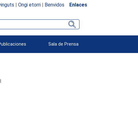
inguts
|
Ongi etorri
|
Benvidos
Enlaces
Publicaciones
Sala de Prensa
3