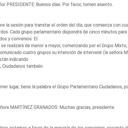
ñor PRESIDENTE: Buenos días. Por favor, tomen asiento.
re la sesión para tramitar el orden del día, que comienza con c
dos. Cada grupo parlamentario dispondrá de cinco minutos para
dos y convenios. El
 se realizará de menor a mayor, comenzando por el Grupo Mixto, si
omunicado cuatro grupos su intención de intervenir (la señora Ma
stán indicando
, Ciudadanos también.
imer lugar, tiene la palabra el Grupo Parlamentario Ciudadanos,
eñora MARTÍNEZ GRANADOS: Muchas gracias, presidente.
ros estamos a favor de la mayoría de los convenios, excepto de