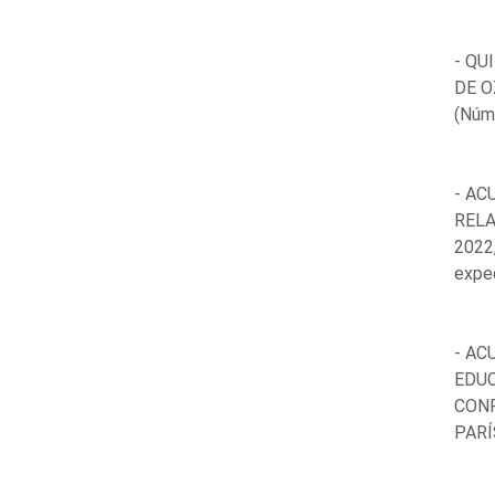
- QU
DE O
(Núm
- AC
RELA
2022
expe
- AC
EDUC
CONF
PARÍ