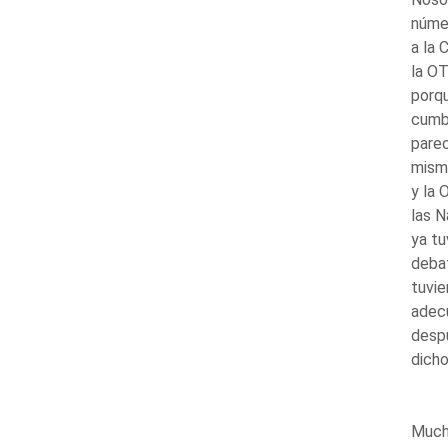
númer
a la 
la OT
porqu
cumbr
parec
mismo
y la 
las N
ya tu
debat
tuvie
adecu
despu
dicho
Muchí