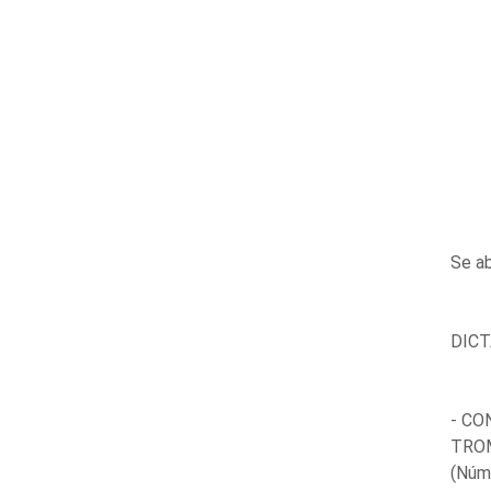
Se ab
DICT
- CO
TROM
(Núm