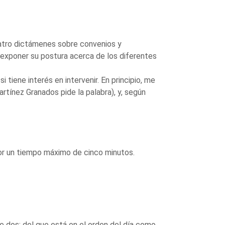
uatro dictámenes sobre convenios y
 exponer su postura acerca de los diferentes
 tiene interés en intervenir. En principio, me
rtínez Granados pide la palabra), y, según
 por un tiempo máximo de cinco minutos.
 dos; del que está en el orden del día como