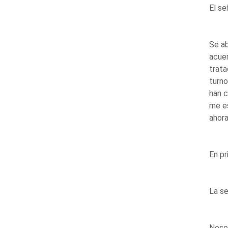
El se
Se ab
acuer
trata
turno
han c
me e
ahora
En pr
La s
Nosot