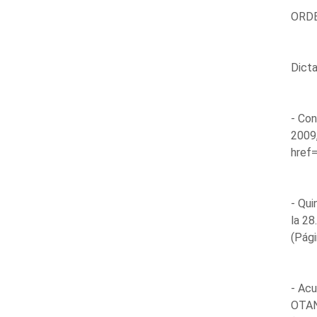
ORDE
Dict
- Con
2009,
href=
- Qui
la 28
(Pági
- Acu
OTAN 