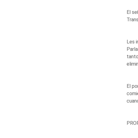
El se
Trans
Les i
Parla
tanto
elimi
El po
comie
cuand
PROP