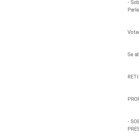
- Sob
Parla
Votac
Se ab
RETI
PROP
- SO
PRES