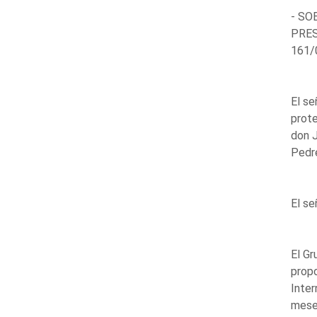
- SO
PRES
161/
El se
prote
don J
Pedre
El s
El Gr
propo
Inter
meses