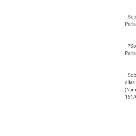
- Sob
Parla
- ?So
Parla
- Sob
ella
(Núm
161/0