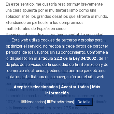
En este sentido, me gustaría resaltar muy brevemente
una clara apuesta por el multilateralismo como una
solución ante los grandes desafíos que afronta el mundo,
atendiendo en particular a los compromisos
multilaterales de España en cinco
líneas prioritarias de manera fundamental. La seguridad
Esta web utiliza cookies de terceros y propias para
alimentaria es uno de los grandes retos y de los grandes
optimizar el servicio, no recaba ni cede datos de carácter
objetivos que tenemos en la agenda encima de la mesa
personal de los usuarios sin su conocimiento. Conforme a
con carácter global y con carácter general, pero para
lo dispuesto en el
artículo 22.2 de la Ley 34/2002
, de 11
España con un carácter
de julio, de servicios de la sociedad de la información y de
preferente; la salud global, que es otra de las grandes
comercio electrónico, pedimos su permiso para obtener
necesidades y de los grandes objetivos que vamos a
datos estadísticos de su navegación por el sitio web
afrontar; la igualdad de género, por supuesto, una
perspectiva absolutamente integral y transversal; la
Aceptar seleccionadas
|
Aceptar todas
|
Más
lucha contra el cambio climático y
información
la acción humanitaria. El presupuesto se incrementa en
107,5 millones, de los cuales al menos 27,5 se destinarán
Necesarias|
Estadísticas|
Detalle
a la financiación climática; otros 27,5 a acción