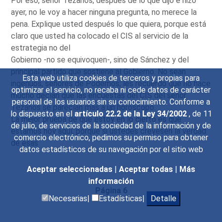
Por eso, señor Tezanos, después de lo que dijo e hizo
ayer, no le voy a hacer ninguna pregunta, no merece la
pena. Explique usted después lo que quiera, porque está
claro que usted ha colocado el CIS al servicio de la
estrategia no del
Gobierno -no se equivoquen-, sino de Sánchez y del
principal partido que sostiene al Gobierno. No sean
Esta web utiliza cookies de terceros y propias para
ingenuos, señores de Podemos; les recuerdo que no hace
optimizar el servicio, no recaba ni cede datos de carácter
mucho decían que las encuestas del CIS del señor
personal de los usuarios sin su conocimiento. Conforme a
Tezanos se parecían más a un horóscopo.
lo dispuesto en el
artículo 22.2 de la Ley 34/2002
, de 11
La mejor prueba de que estoy en lo cierto es que
de julio, de servicios de la sociedad de la información y de
estamos hoy aquí, porque si ustedes creyesen la verdad
comercio electrónico, pedimos su permiso para obtener
de esas
datos estadísticos de su navegación por el sitio web
Aceptar seleccionadas
|
Aceptar todas
|
Más
información
Página 6
Necesarias|
Estadísticas|
Detalle