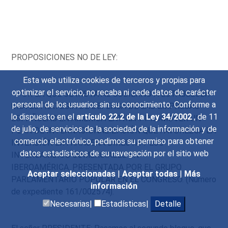
PROPOSICIONES NO DE LEY:
Esta web utiliza cookies de terceros y propias para
optimizar el servicio, no recaba ni cede datos de carácter
- POR LA QUE SE INSTA AL GOBIERNO A ESTABLECER
personal de los usuarios sin su conocimiento. Conforme a
UNA ESTRATEGIA DE DEFENSA DE LAS EMPRESAS
lo dispuesto en el
artículo 22.2 de la Ley 34/2002
, de 11
ESPAÑOLAS EN AMÉRICA LATINA Y PROMOVER UN
de julio, de servicios de la sociedad de la información y de
PLAN DE INTERNACIONALIZACIÓN QUE FAVOREZCA LA
comercio electrónico, pedimos su permiso para obtener
INVERSIÓN EXTRANJERA DIRECTA Y LOS
datos estadísticos de su navegación por el sitio web
INTERCAMBIOS COMERCIALES EN
IBEROAMÉRICA. PRESENTADA POR EL GRUPO
Aceptar seleccionadas
|
Aceptar todas
|
Más
PARLAMENTARIO POPULAR EN EL CONGRESO. (Número
información
de expediente 161/002574).
Necesarias|
Estadísticas|
Detalle