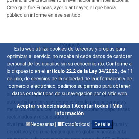
potencial de crecimiento a nivel nacional e internacional.
Creo que fue Funcas, ayer o anteayer, el que hacía
público un informe en ese sentido
Página 6
Esta web utiliza cookies de terceros y propias para
optimizar el servicio, no recaba ni cede datos de carácter
personal de los usuarios sin su conocimiento. Conforme a
lo dispuesto en el
artículo 22.2 de la Ley 34/2002
, de 11
de julio, de servicios de la sociedad de la información y de
comercio electrónico, pedimos su permiso para obtener
que es muy esperanzador, revelador de la potencia de
datos estadísticos de su navegación por el sitio web
nuestro país, pero ha de servir no como refugio de
autosatisfacción, sino como estímulo para hacer más y
Aceptar seleccionadas
|
Aceptar todas
|
Más
mejor. Contamos con creadores, creadoras y deportistas
información
reclamados y reconocidos a
nivel mundial, con un patrimonio extraordinario cultural y
Necesarias|
Estadísticas|
Detalle
deportivo y con una lengua que es global y herramienta