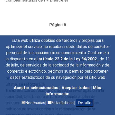
complementarios de I + D entre el
Página 6
Esta web utiliza cookies de terceros y propias para
optimizar el servicio, no recaba ni cede datos de carácter
personal de los usuarios sin su conocimiento. Conforme a
lo dispuesto en el
artículo 22.2 de la Ley 34/2002
, de 11
Gobierno central y las comunidades autónomas; en
de julio, de servicios de la sociedad de la información y de
segundo lugar, será la herramienta para rediseñar una
comercio electrónico, pedimos su permiso para obtener
carrera científica más atractiva y estable, que permita
datos estadísticos de su navegación por el sitio web
retener el talento científico en nuestro sistema, y, por
último, se reforzará la
Aceptar seleccionadas
|
Aceptar todas
|
Más
transferencia de resultados desde la investigación a la
información
sociedad. Una tercera reforma asociada al plan de
recuperación es la reorganización de los organismos
Necesarias|
Estadísticas|
Detalle
públicos de investigación y la racionalización de su