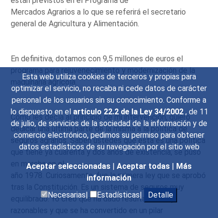
están previstos en el Programa de
Mercados Agrarios a lo que se referirá el secretario
general de Agricultura y Alimentación.
En definitiva, dotamos con 9,5 millones de euros el
programa para rejuvenecimiento y modernización de la
Esta web utiliza cookies de terceros y propias para
maquinaria agrícola.
optimizar el servicio, no recaba ni cede datos de carácter
personal de los usuarios sin su conocimiento. Conforme a
lo dispuesto en el
artículo 22.2 de la Ley 34/2002
, de 11
Como les decía al principio de mi intervención, quiero
de julio, de servicios de la sociedad de la información y de
dedicar una última parte de la misma a la política de
comercio electrónico, pedimos su permiso para obtener
seguros agrarios. Saben ustedes que esta es una política
datos estadísticos de su navegación por el sitio web
que tiene ya cuarenta y dos años de existencia, se puso
en marcha en el
Aceptar seleccionadas
|
Aceptar todas
|
Más
año 1978. Curiosamente, fue la primera ley que se aprobó
información
tras la Constitución. Es un sistema de seguros muy
Necesarias|
Estadísticas|
Detalle
equilibrado. Yo creo que ha dado resultados muy
razonables y que se ha convertido en un pilar