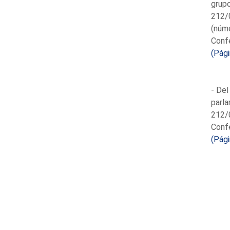
grup
212/
(núme
Conf
(Pág
- Del
parl
212/0
Conf
(Pág