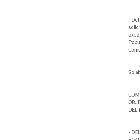
- Del
solic
expe
Popu
Comú
Se ab
COMP
OBJE
DEL 
- DE
ENAI