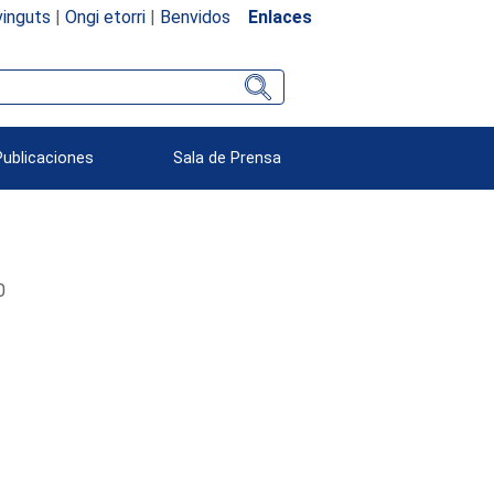
inguts
|
Ongi etorri
|
Benvidos
Enlaces
Publicaciones
Sala de Prensa
0