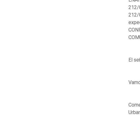
212/
212/
expe
CONF
COMÚ
El s
Vamos
Come
Urban