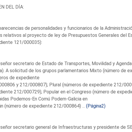
N DEL DÍA:
recencias de personalidades y funcionarios de la Administració
 relativos al proyecto de ley de Presupuestos Generales del E
diente 121/000035):
 señor secretario de Estado de Transportes, Movilidad y Agenda
a). A solicitud de los grupos parlamentarios Mixto (número de
eros de expediente
000806 y 212/000807); Plural (números de expediente 212/00
iente 212/000729); Popular en el Congreso (número de expedie
nidas Podemos-En Comú Podem-Galicia en
n (número de expediente 212/000864) ...
(Página2)
 señor secretario general de Infraestructuras y presidente de S