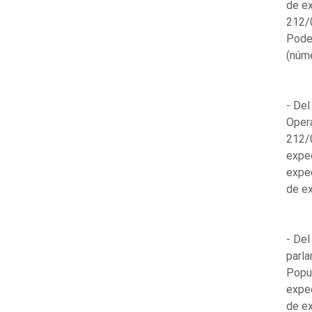
de e
212/0
Pode
(núm
- Del
Opera
212/0
expe
expe
de ex
- Del
parl
Popul
expe
de ex