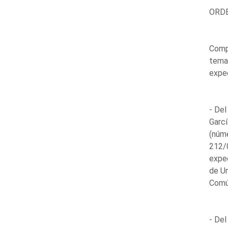
ORDE
Compa
temas
expe
- Del
Garcí
(núm
212/
exped
de U
Comú
- Del