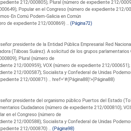
xpediente 212/000805); Plural (número de expediente 212/000
00649); Popular en el Congreso (número de expediente 212/000
mos-En Comú Podem-Galicia en Común
ero de expediente 212/000869) ...
(Página72)
 señor presidente de la Entidad Pública Empresarial Red Naciona
dora (Táboas Suárez). A solicitud de los grupos parlamentario
00809); Plural (número de
diente 212/000959); VOX (número de expediente 212/000651); 
diente 212/000587); Socialista y Confederal de Unidas Podem
pediente 212/000871) ...
href='#(Página88)'>(Página88)
 señor presidente del organismo público Puertos del Estado (Tol
amentarios Ciudadanos (número de expediente 212/000810); VO
ar en el Congreso (número de
diente 212/000588); Socialista y Confederal de Unidas Podem
pediente 212/000870) ...
(Página98)