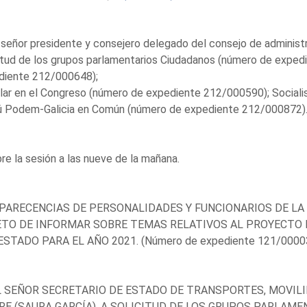
 señor presidente y consejero delegado del consejo de administr
itud de los grupos parlamentarios Ciudadanos (número de expe
diente 212/000648);
lar en el Congreso (número de expediente 212/000590); Social
 Podem-Galicia en Común (número de expediente 212/000872). 
re la sesión a las nueve de la mañana.
ARECENCIAS DE PERSONALIDADES Y FUNCIONARIOS DE LA 
TO DE INFORMAR SOBRE TEMAS RELATIVOS AL PROYECTO 
ESTADO PARA EL AÑO 2021. (Número de expediente 121/00003
L SEÑOR SECRETARIO DE ESTADO DE TRANSPORTES, MOVIL
RE (SAURA GARCÍA). A SOLICITUD DE LOS GRUPOS PARLAMEN