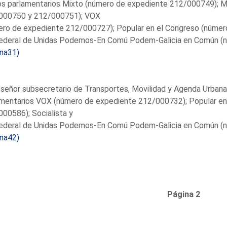
os parlamentarios Mixto (número de expediente 212/000749); M
000750 y 212/000751); VOX
ro de expediente 212/000727); Popular en el Congreso (número
ederal de Unidas Podemos-En Comú Podem-Galicia en Común (nú
ina31)
 señor subsecretario de Transportes, Movilidad y Agenda Urbana 
amentarios VOX (número de expediente 212/000732); Popular en
00586); Socialista y
ederal de Unidas Podemos-En Comú Podem-Galicia en Común (nú
ina42)
Página 2