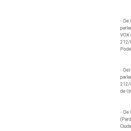
- De 
parl
VOX 
212/0
Pode
- Del
parl
212/0
de U
- De 
(Pard
Ciud