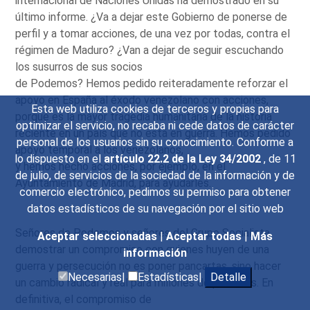
internacional de Naciones Unidas ha demostrado en su
último informe. ¿Va a dejar este Gobierno de ponerse de
perfil y a tomar acciones, de una vez por todas, contra el
régimen de Maduro? ¿Van a dejar de seguir escuchando
los susurros de sus socios
de Podemos? Hemos pedido reiteradamente reforzar el
apoyo en España al éxodo venezolano con acciones,
Esta web utiliza cookies de terceros y propias para
porque es la mayor tragedia humanitaria de la historia
optimizar el servicio, no recaba ni cede datos de carácter
reciente en un país que no está en guerra. Hemos pedido
personal de los usuarios sin su conocimiento. Conforme a
apoyo temporal a los venezolanos,
lo dispuesto en el
artículo 22.2 de la Ley 34/2002
, de 11
y hemos hecho acciones, por ejemplo, en el
de julio, de servicios de la sociedad de la información y de
Ayuntamiento de Madrid, para ayudarles.
comercio electrónico, pedimos su permiso para obtener
datos estadísticos de su navegación por el sitio web
Señores de Podemos y señores del Grupo Socialista,
Aceptar seleccionadas
|
Aceptar todas
|
Más
demostrar un compromiso con quienes huyen de una
información
guerra y persecución no es poner pancartas, sino hacer
Necesarias|
Estadísticas|
Detalle
un cambio radical y real para millones de personas. En
definitiva, el compromiso de