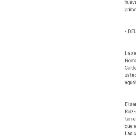
nueva
prime
- DE
La se
Nombr
Cald
usted
aquel
El s
Ruiz-
tan e
que e
Las o