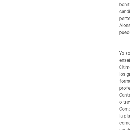
bonit
candi
perte
Alons
puedo
Yo so
enseñ
últim
los g
forma
profe
Canta
o tre
Comp
la pl
como 
acudi