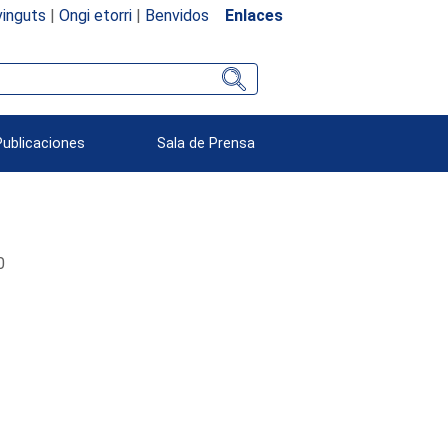
inguts
|
Ongi etorri
|
Benvidos
Enlaces
Publicaciones
Sala de Prensa
0