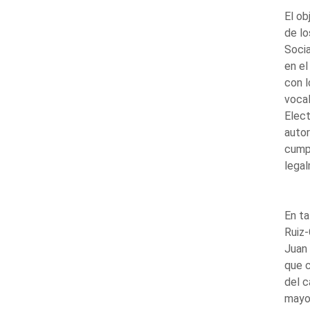
El ob
de lo
Socia
en e
con l
vocal
Elect
autor
cumpl
legal
En ta
Ruiz-
Juan
que c
del c
mayor