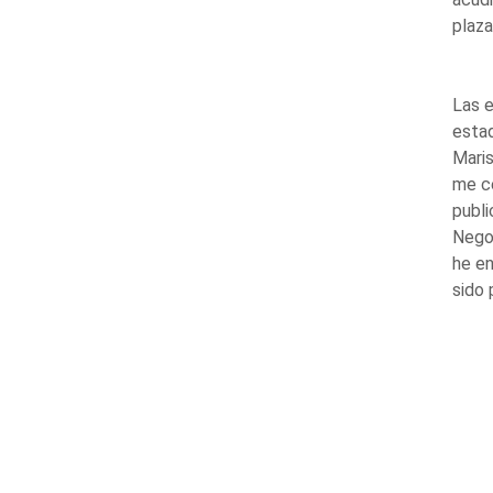
plaza
Las e
estad
Maris
me ce
publi
Nego
he en
sido 