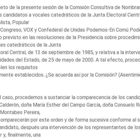
jeto de la presente sesión de la Comisión Consultiva de Nombr
s candidatos a vocales catedráticos de la Junta Electoral Cent
lista, Popular
l Congreso, VOX y Confederal de Unidas Podemos-En Comú Podem
o previsto en las resoluciones de la Presidencia sobre procedim
es catedráticos de la Junta
oral Central, de 13 de septiembre de 1985, y relativa a la inte
idades del Estado, de 25 de mayo de 2000. A tal efecto, proce
en los requisitos
mente establecidos. ¿Se acuerda así por la Comisión? (Asentimi
l caso, procedemos a sustanciar la comparecencia de los candi
Calderón, doña María Esther del Campo García, doña Consuelo R
 Montabes Pereira,
omparecerán por este orden y de forma sucesiva conforme al si
andidato, después una intervención de los representantes de lo
 y, finalmente, una