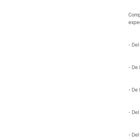
Compa
expe
- Del
- De 
- De 
- Del
- Del