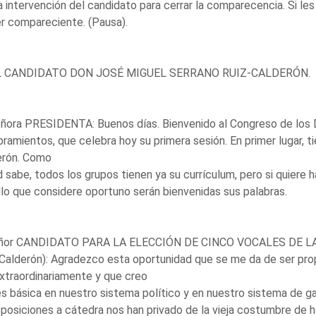
 intervención del candidato para cerrar la comparecencia. Si le
r compareciente. (Pausa).
L CANDIDATO DON JOSÉ MIGUEL SERRANO RUIZ-CALDERÓN.
ñora PRESIDENTA: Buenos días. Bienvenido al Congreso de los D
amientos, que celebra hoy su primera sesión. En primer lugar, t
erón. Como
 sabe, todos los grupos tienen ya su currículum, pero si quiere
lo que considere oportuno serán bienvenidas sus palabras.
eñor CANDIDATO PARA LA ELECCIÓN DE CINCO VOCALES DE L
Calderón): Agradezco esta oportunidad que se me da de ser propu
xtraordinariamente y que creo
s básica en nuestro sistema político y en nuestro sistema de ga
posiciones a cátedra nos han privado de la vieja costumbre de ha