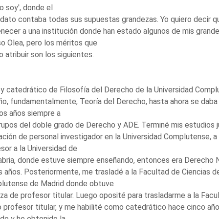
o soy', donde el
dato contaba todas sus supuestas grandezas. Yo quiero decir qu
necer a una institución donde han estado algunos de mis gran
o Olea, pero los méritos que
 atribuir son los siguientes.
y catedrático de Filosofía del Derecho de la Universidad Compl
o, fundamentalmente, Teoría del Derecho, hasta ahora se daba en
os años siempre a
rupos del doble grado de Derecho y ADE. Terminé mis estudios 
ción de personal investigador en la Universidad Complutense, a
sor a la Universidad de
bria, donde estuve siempre enseñando, entonces era Derecho Na
s años. Posteriormente, me trasladé a la Facultad de Ciencias de
lutense de Madrid donde obtuve
aza de profesor titular. Luego oposité para trasladarme a la Fa
profesor titular, y me habilité como catedrático hace cinco añ
do y he obtenido la