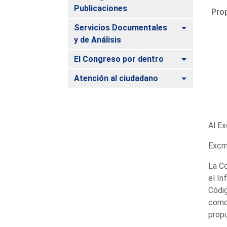
Publicaciones
Prop
Alternar
Servicios Documentales
y de Análisis
Alternar
El Congreso por dentro
Alternar
Atención al ciudadano
Al Ex
Excmo
La Co
el In
Códig
como
propu