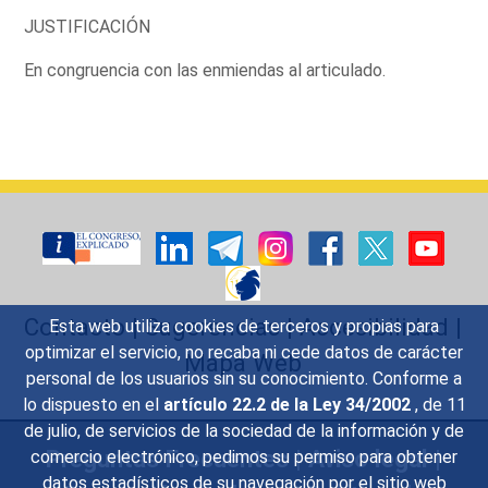
JUSTIFICACIÓN
En congruencia con las enmiendas al articulado.
Contacto
|
Sugerencias
|
Accesibilidad
|
Esta web utiliza cookies de terceros y propias para
optimizar el servicio, no recaba ni cede datos de carácter
Mapa Web
personal de los usuarios sin su conocimiento. Conforme a
lo dispuesto en el
artículo 22.2 de la Ley 34/2002
, de 11
de julio, de servicios de la sociedad de la información y de
Preguntas Frecuentes
|
Aviso legal
|
comercio electrónico, pedimos su permiso para obtener
datos estadísticos de su navegación por el sitio web