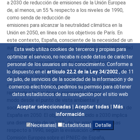
a 2030 de reducción de emisiones de la Unión Europea
de, al menos, un 55 % respecto a los niveles de 1990,
como senda de reducción de
emisiones para alcanzar la neutralidad climática en la
Unión en 2050, en línea con los objetivos de París. En
este contexto, España, consciente de la necesidad de un
aumento de la ambición europea, reforzó con anterioridad
Esta web utiliza cookies de terceros y propias para
a este acuerdo sus
optimizar el servicio, no recaba ni cede datos de carácter
compromisos en emisiones de gases de efecto
personal de los usuarios sin su conocimiento. Conforme a
invernadero, energías renovables y eficiencia energética
lo dispuesto en el
artículo 22.2 de la Ley 34/2002
, de 11
en el PNIEC 2021-2030 con el que se materializa la
de julio, de servicios de la sociedad de la información y de
consecución de los objetivos de esta ley. El PNIEC
comercio electrónico, pedimos su permiso para obtener
responde a la senda que asegurará el mejor
datos estadísticos de su navegación por el sitio web
modo desde el punto de vista ambiental y
Aceptar seleccionadas
|
Aceptar todas
|
Más
socioeconómico para lograr la plena descarbonización de
información
España en 2050. El objetivo establecido a 2030 implica
una disminución de un 39 % de las emisiones difusas
Necesarias|
Estadísticas|
Detalle
respecto a 1990, según la evaluación de la
Comisión Europea sobre el PNIEC de España,