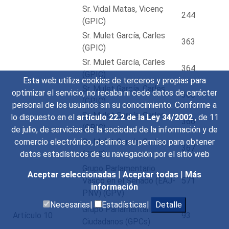
Sr. Vidal Matas, Vicenç
244
(GPIC)
Sr. Mulet García, Carles
363
(GPIC)
Sr. Mulet García, Carles
364
(GPIC)
Esta web utiliza cookies de terceros y propias para
Sr. Mulet García, Carles
optimizar el servicio, no recaba ni cede datos de carácter
365
(GPIC)
personal de los usuarios sin su conocimiento. Conforme a
Sr. Mulet García, Carles
lo dispuesto en el
artículo 22.2 de la Ley 34/2002
, de 11
366
(GPIC)
de julio, de servicios de la sociedad de la información y de
Sr. Mulet García, Carles
comercio electrónico, pedimos su permiso para obtener
367
(GPIC)
datos estadísticos de su navegación por el sitio web
Grupo Parlamentario
Aceptar seleccionadas
|
Aceptar todas
|
Más
Vasco en el Senado (EAJ-
571
información
PNV) (GPV)
Necesarias|
Estadísticas|
Detalle
Grupo Parlamentario
Artículo 10
93
Ciudadanos (GPCs)