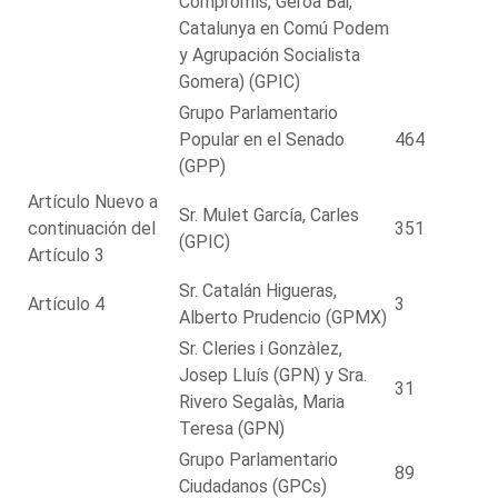
Compromís, Geroa Bai,
Catalunya en Comú Podem
y Agrupación Socialista
Gomera) (GPIC)
Grupo Parlamentario
Popular en el Senado
464
(GPP)
Artículo Nuevo a
Sr. Mulet García, Carles
continuación del
351
(GPIC)
Artículo 3
Sr. Catalán Higueras,
Artículo 4
3
Alberto Prudencio (GPMX)
Sr. Cleries i Gonzàlez,
Josep Lluís (GPN) y Sra.
31
Rivero Segalàs, Maria
Teresa (GPN)
Grupo Parlamentario
89
Ciudadanos (GPCs)