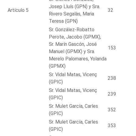
Josep Lluís (GPN) y Sra.
Artículo 5
32
Rivero Segalàs, Maria
Teresa (GPN)
Sr. González-Robatto
Perote, Jacobo (GPMX),
Sr. Marín Gascón, José
153
Manuel (GPMX) y Sra.
Merelo Palomares, Yolanda
(GPMX)
Sr. Vidal Matas, Vicenç
238
(GPIC)
Sr. Vidal Matas, Vicenç
239
(GPIC)
Sr. Mulet García, Carles
352
(GPIC)
Sr. Mulet García, Carles
353
(GPIC)