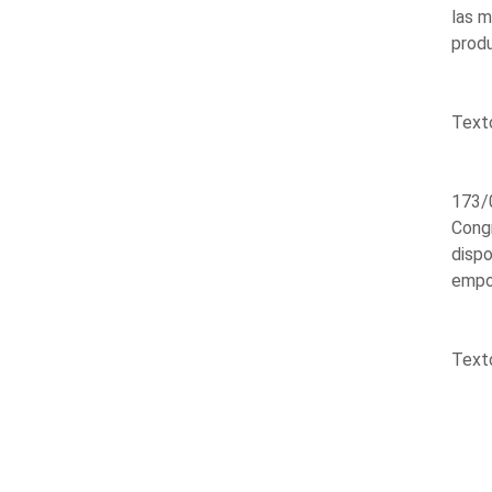
las m
prod
Texto
173/0
Congr
dispo
empob
Texto