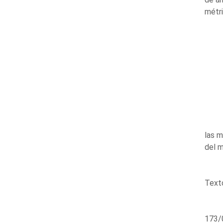
métri
las m
del m
Texto
173/