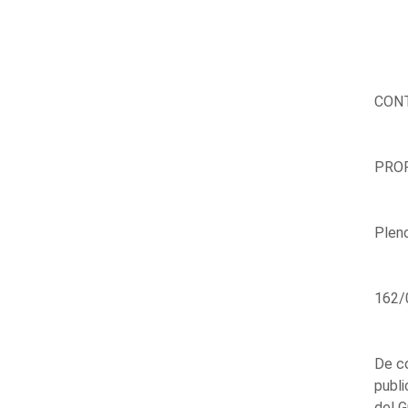
CONT
PROP
Plen
162/
De co
publi
del G