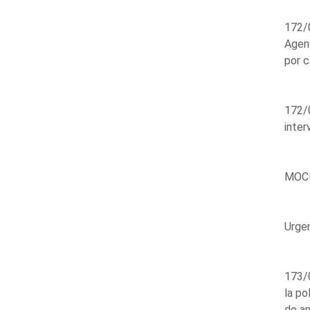
172/0
Agend
por c
172/0
inter
MOCI
Urge
173/0
la po
de a