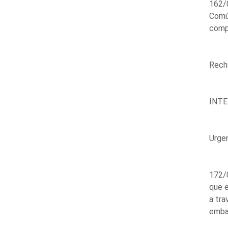
162/
Comú 
comp
Recha
INT
Urge
172/0
que e
a tra
embaj