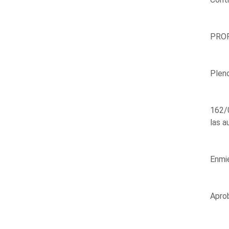
PROP
Plen
162/0
las a
Enmie
Aprob