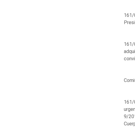
161/0
Presi
161/0
adqui
convi
Comis
161/0
urgen
9/20
Cuerp