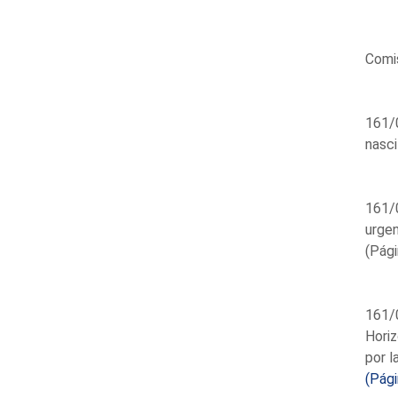
Comis
161/0
nasci
161/0
urgen
(Pági
161/0
Horiz
por l
(Pág