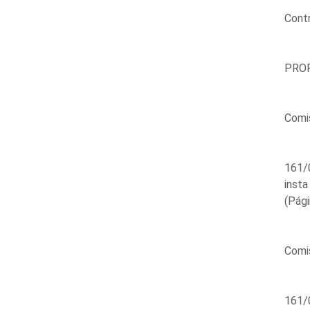
Contr
PROP
Comis
161/0
insta
(Pági
Comis
161/0