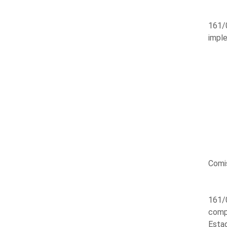
161/0
imple
Comi
161/0
compi
Esta