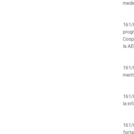
medid
161/0
progr
Coop
la AE
161/
merit
161/0
la in
161/0
forta