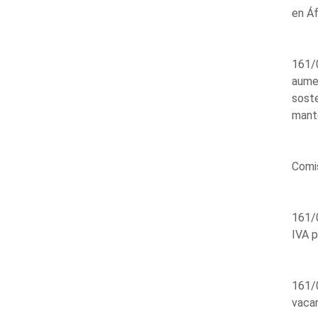
en Áf
161/0
aumen
sost
mante
Comi
161/0
IVA p
161/0
vacan