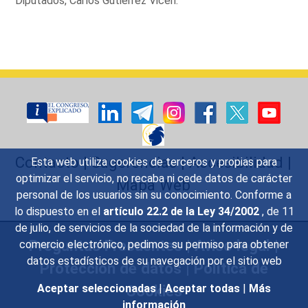
Diputados, Carlos Gutiérrez Vicén.
Contacto
|
Sugerencias
|
Accesibilidad
|
Esta web utiliza cookies de terceros y propias para
optimizar el servicio, no recaba ni cede datos de carácter
Mapa Web
personal de los usuarios sin su conocimiento. Conforme a
lo dispuesto en el
artículo 22.2 de la Ley 34/2002
, de 11
de julio, de servicios de la sociedad de la información y de
Preguntas Frecuentes
|
Aviso legal
|
comercio electrónico, pedimos su permiso para obtener
datos estadísticos de su navegación por el sitio web
Protección de datos
|
Política de
Cookies
Aceptar seleccionadas
|
Aceptar todas
|
Más
información