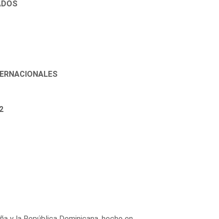
ADOS
NTERNACIONALES
2
a y la República Dominicana, hecho en