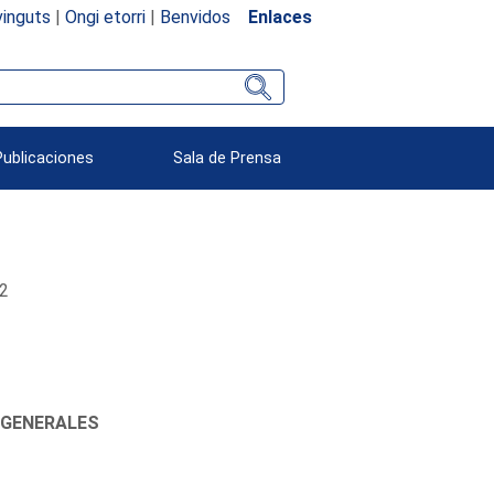
inguts
|
Ongi etorri
|
Benvidos
Enlaces
Publicaciones
Sala de Prensa
22
 GENERALES