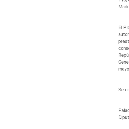
Madri
El Pl
autor
prest
conse
Repúb
Gener
mayo
Se or
Palac
Diput