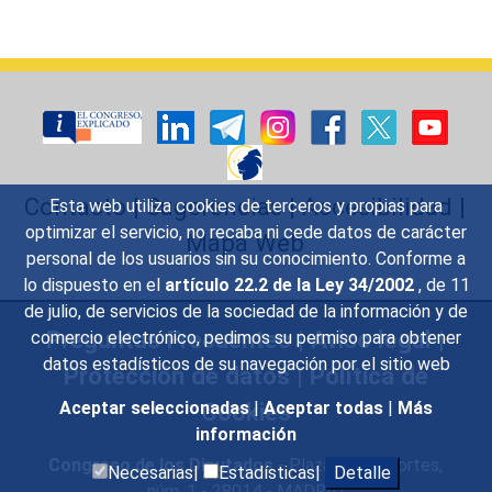
Contacto
|
Sugerencias
|
Accesibilidad
|
Esta web utiliza cookies de terceros y propias para
optimizar el servicio, no recaba ni cede datos de carácter
Mapa Web
personal de los usuarios sin su conocimiento. Conforme a
lo dispuesto en el
artículo 22.2 de la Ley 34/2002
, de 11
de julio, de servicios de la sociedad de la información y de
Preguntas Frecuentes
|
Aviso legal
|
comercio electrónico, pedimos su permiso para obtener
datos estadísticos de su navegación por el sitio web
Protección de datos
|
Política de
Cookies
Aceptar seleccionadas
|
Aceptar todas
|
Más
información
Congreso de los Diputados
- Plaza de las Cortes,
Necesarias|
Estadísticas|
Detalle
núm. 1 - 28014 - MADRID