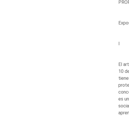
PROP
Expo
I
El ar
10 de
tiene
prote
conce
es un
socia
apren