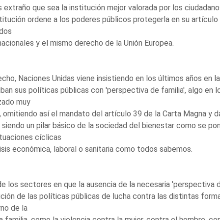
 extraño que sea la institución mejor valorada por los ciudadanos
itución ordene a los poderes públicos protegerla en su artículo 
ados
nacionales y el mismo derecho de la Unión Europea.
cho, Naciones Unidas viene insistiendo en los últimos años en l
ban sus políticas públicas con 'perspectiva de familia', algo en 
zado muy
 omitiendo así el mandato del artículo 39 de la Carta Magna y da
 siendo un pilar básico de la sociedad del bienestar como se p
ituaciones cíclicas
isis económica, laboral o sanitaria como todos sabemos.
e los sectores en que la ausencia de la necesaria 'perspectiva de
ición de las políticas públicas de lucha contra las distintas form
no de la
a familia, como la violencia contra la mujer, contra el hombre, c