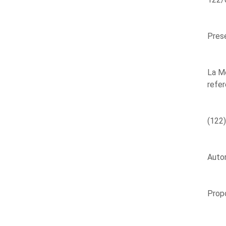
Prese
La Me
refer
(122)
Autor
Propo