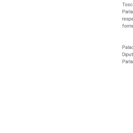
Tosca
Parl
respe
formu
Palac
Diput
Parl