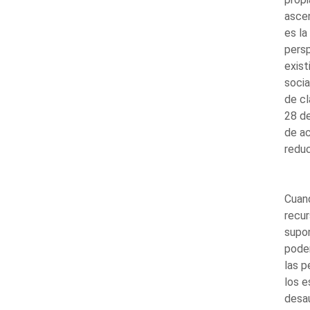
ascen
es la
persp
exist
socia
de cl
28 de
de ac
reduc
Cuand
recur
supon
poder
las p
los e
desau