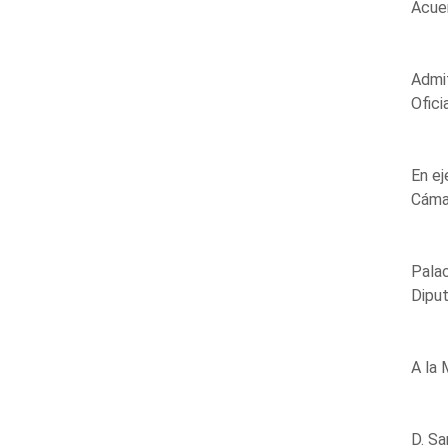
Acue
Admit
Ofici
En ej
Cáma
Palac
Diput
A la 
D. Sa