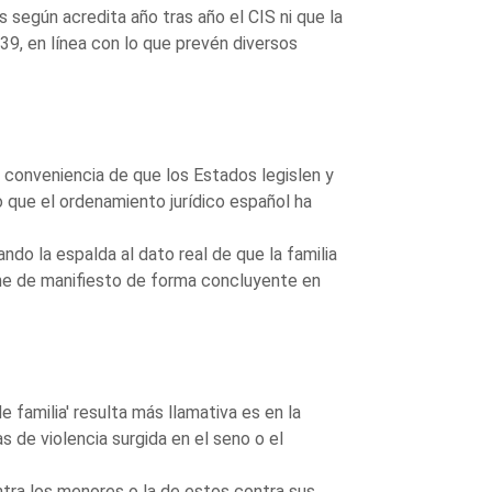
 según acredita año tras año el CIS ni que la
39, en línea con lo que prevén diversos
a conveniencia de que los Estados legislen y
lo que el ordenamiento jurídico español ha
ndo la espalda al dato real de que la familia
one de manifiesto de forma concluyente en
 familia' resulta más llamativa es en la
as de violencia surgida en el seno o el
ontra los menores o la de estos contra sus