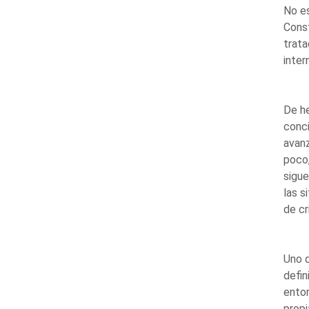
No es
Const
trat
inter
De he
conci
avan
poco,
sigue
las s
de cr
Uno d
defin
entor
propi