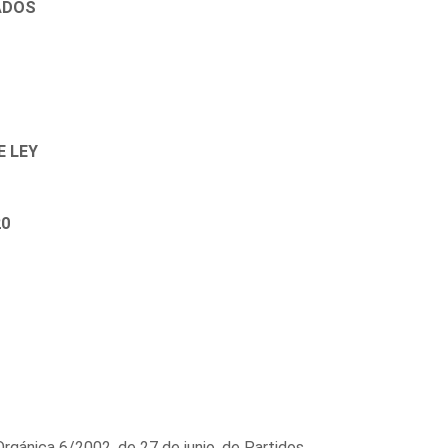
ADOS
E LEY
20
gánica 6/2002, de 27 de junio, de Partidos