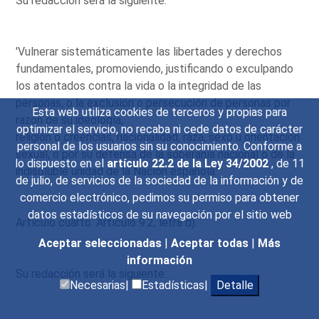
Su redacción será la siguiente:
'Vulnerar sistemáticamente las libertades y derechos
fundamentales, promoviendo, justificando o exculpando
los atentados contra la vida o la integridad de las
personas, o la exclusión o persecución de personas por
Esta web utiliza cookies de terceros y propias para
razón de su ideología,
optimizar el servicio, no recaba ni cede datos de carácter
religión o creencias, nacionalidad, raza, sexo u orientación
personal de los usuarios sin su conocimiento. Conforme a
sexual, o por su defensa de la soberanía nacional o de la
lo dispuesto en el
artículo 22.2 de la Ley 34/2002
, de 11
indisoluble unidad de la Nación española.'
de julio, de servicios de la sociedad de la información y de
comercio electrónico, pedimos su permiso para obtener
datos estadísticos de su navegación por el sitio web
Artículo cuarto. Artículo 9.2, letra d).
Aceptar seleccionadas
|
Aceptar todas
|
Más
información
Su redacción será la siguiente:
Necesarias|
Estadísticas|
Detalle