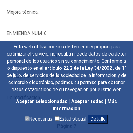
Mejora técnica.
ENMIENDA NÚM. 6
Esta web utiliza cookies de terceros y propias para
optimizar el servicio, no recaba ni cede datos de carácter
Grupo Parlamentario Popular en el Congreso
personal de los usuarios sin su conocimiento. Conforme a
lo dispuesto en el
artículo 22.2 de la Ley 34/2002
, de 11
de julio, de servicios de la sociedad de la información y de
A la Exposición de motivos
comercio electrónico, pedimos su permiso para obtener
datos estadísticos de su navegación por el sitio web
De modificación.
Aceptar seleccionadas
|
Aceptar todas
|
Más
información
Necesarias|
Estadísticas|
Detalle
Página 7