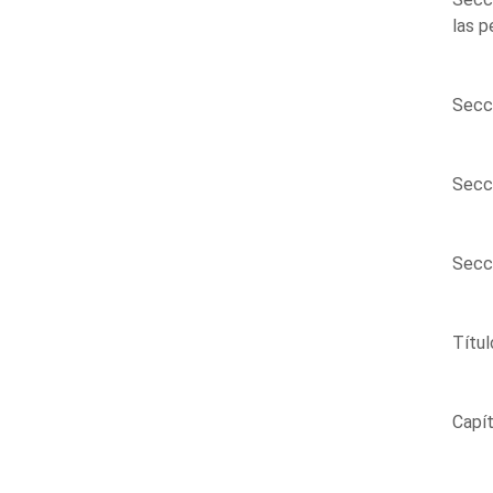
las p
Secci
Secci
Secci
Títul
Capít