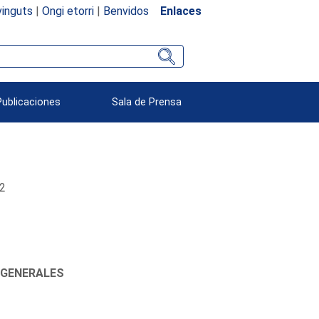
inguts
|
Ongi etorri
|
Benvidos
Enlaces
Publicaciones
Sala de Prensa
22
 GENERALES