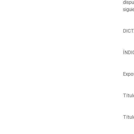
dispu
sigui
DIC
ÍNDI
Expos
Títul
Títul