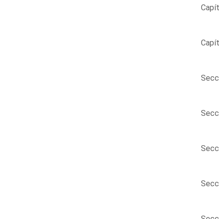
Capít
Capít
Secci
Secci
Secci
Secci
Secci