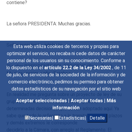
contiene?
La señora PRESIDENTA: Muchas gracias.
Señor presidente, adelante.
Esta web utiliza cookies de terceros y propias para
optimizar el servicio, no recaba ni cede datos de carácter
personal de los usuarios sin su conocimiento. Conforme a
El señor PRESIDENTE DEL GOBIERNO (Rajoy Brey):
lo dispuesto en el
artículo 22.2 de la Ley 34/2002
, de 11
Muchas gracias, señor Esteban.
de julio, de servicios de la sociedad de la información y de
comercio electrónico, pedimos su permiso para obtener
datos estadísticos de su navegación por el sitio web
En realidad me pregunta sobre un proyecto de ley de su
Aceptar seleccionadas
|
Aceptar todas
|
Más
grupo parlamentario en esta Cámara y sobre
información
determinadas decisiones que se han adoptado aquí. Ya
sabe que todo lo referente a la tramitación, a los plazos
Necesarias|
Estadísticas|
Detalle
y demás extremos le corresponde
decidirlo a la Cámara, con arreglo al Reglamento. El