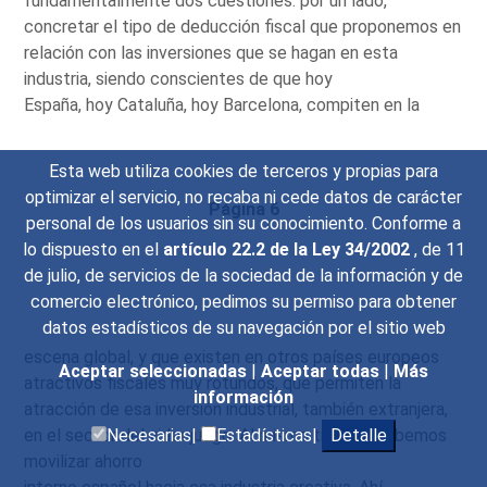
fundamentalmente dos cuestiones: por un lado,
concretar el tipo de deducción fiscal que proponemos en
relación con las inversiones que se hagan en esta
industria, siendo conscientes de que hoy
España, hoy Cataluña, hoy Barcelona, compiten en la
Esta web utiliza cookies de terceros y propias para
optimizar el servicio, no recaba ni cede datos de carácter
Página 6
personal de los usuarios sin su conocimiento. Conforme a
lo dispuesto en el
artículo 22.2 de la Ley 34/2002
, de 11
de julio, de servicios de la sociedad de la información y de
comercio electrónico, pedimos su permiso para obtener
datos estadísticos de su navegación por el sitio web
escena global, y que existen en otros países europeos
Aceptar seleccionadas
|
Aceptar todas
|
Más
atractivos fiscales muy rotundos, que permiten la
información
atracción de esa inversión industrial, también extranjera,
en el sector del videojuego. Al mismo tiempo, debemos
Necesarias|
Estadísticas|
Detalle
movilizar ahorro