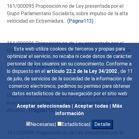
161/000095 Proposición no de Ley presentada por el
Grupo Parlamentario Socialista, sobre impulso de la alta
velocidad en Extremadura...
(Página113)
161/000096 Proposición no de Ley presentada por el
Esta web utiliza cookies de terceros y propias para
Grupo Parlamentario Socialista, sobre un Plan Integral de
optimizar el servicio, no recaba ni cede datos de carácter
Movilidad Sostenible para la zona Norte de la Comunidad
personal de los usuarios sin su conocimiento. Conforme a
de Madrid...
(Página114)
lo dispuesto en el
artículo 22.2 de la Ley 34/2002
, de 11
de julio, de servicios de la sociedad de la información y de
comercio electrónico, pedimos su permiso para obtener
161/000097 Proposición no de Ley presentada por el
datos estadísticos de su navegación por el sitio web
Grupo Parlamentario Socialista, sobre la planificación de
inversiones en infraestructuras en la provincia de
Aceptar seleccionadas
|
Aceptar todas
|
Más
Alicante...
(Página115)
información
Necesarias|
Estadísticas|
Detalle
161/000098 Proposición no de Ley presentada por el