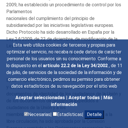
2009, ha establecido un procedimiento de control por los
Parlamentos
nacionales del cumplimiento del principio de
subsidiariedad por las iniciativas legislativas europeas.
Dicho Protocolo ha sido desarrollado en España por la
Ley 24/2009, de 22 de diciembre, de modificación de la
Esta web utiliza cookies de terceros y propias para
Ley 8/1994, de 19 de mayo. En
optimizar el servicio, no recaba ni cede datos de carácter
particular, los nuevos artículos 3 j), 5 y 6 de la Ley 8/1994
personal de los usuarios sin su conocimiento. Conforme a
constituyen el fundamento jurídico de este informe.
lo dispuesto en el
artículo 22.2 de la Ley 34/2002
, de 11
de julio, de servicios de la sociedad de la información y de
comercio electrónico, pedimos su permiso para obtener
B) La Propuesta de Reglamento del Parlamento Europeo
datos estadísticos de su navegación por el sitio web
y del Consejo sobre el refuerzo de la seguridad de los
documentos de identidad de los ciudadanos de la Unión y
Aceptar seleccionadas
|
Aceptar todas
|
Más
de los documentos de residencia expedidos a
información
ciudadanos de la Unión y a los
miembros de sus familias que ejerzan su derecho a la
Necesarias|
Estadísticas|
Detalle
libre circulación, ha sido aprobada por la Comisión