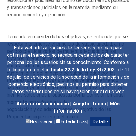
resoluciones judiciales así como de documentos públicos
y transacciones judiciales en la materia, mediante su
reconocimiento y ejecución.
Teniendo en cuenta dichos objetivos, se entiende que se
respeta plenamente el principio de subsidiariedad, al no
Esta web utiliza cookies de terceros y propias para
ser posible alcanzarlos de manera adecuada por los
optimizar el servicio, no recaba ni cede datos de carácter
Estados miembros individualmente. Se debe tener en
personal de los usuarios sin su conocimiento. Conforme a
cuenta, además, que el
lo dispuesto en el
artículo 22.2 de la Ley 34/2002
, de 11
cumplimiento del principio de subsidiariedad por las
de julio, de servicios de la sociedad de la información y de
Propuestas legislativas a que nos venimos refiriendo
comercio electrónico, pedimos su permiso para obtener
había sido ya objeto de evaluación positiva en 2011. Si
datos estadísticos de su navegación por el sitio web
bien las soluciones propuestas por la Comisión en aquel
momento han sido objeto de
Aceptar seleccionadas
|
Aceptar todas
|
Más
negociación y de adaptaciones, el objetivo de las
información
Propuestas sigue siendo el mismo.
Necesarias|
Estadísticas|
Detalle