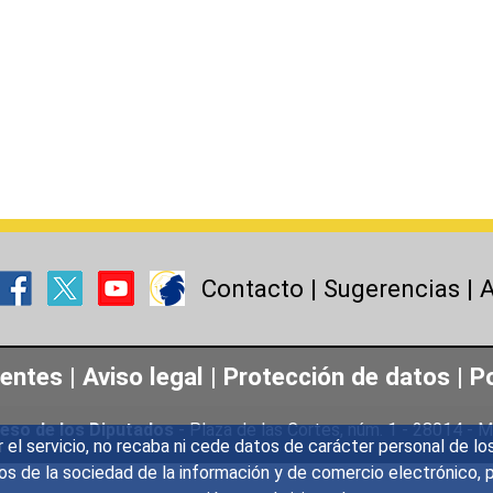
Contacto
|
Sugerencias
|
A
uentes
|
Aviso legal
|
Protección de datos
|
Po
eso de los Diputados
- Plaza de las Cortes, núm. 1 - 28014 -
r el servicio, no recaba ni cede datos de carácter personal de lo
icios de la sociedad de la información y de comercio electrónic