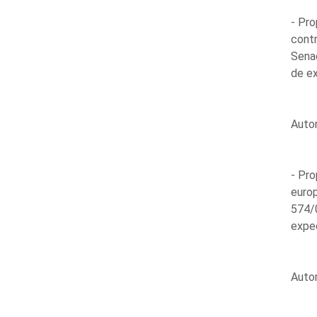
- Pro
contr
Sena
de e
Auto
- Pro
europ
574/
expe
Auto