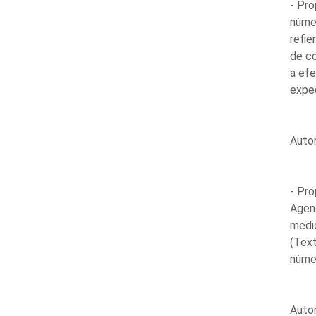
- Pro
númer
refie
de co
a efe
expe
Auto
- Pro
Agenc
medi
(Text
núme
Auto