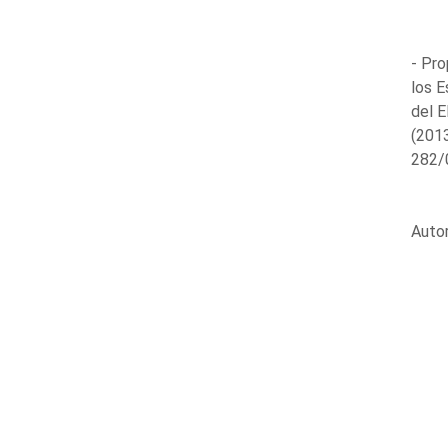
- Pro
los E
del 
(201
282/
Auto