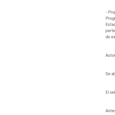
- Pro
Progr
Esta
perti
de e
Auto
Se ab
El se
Antes