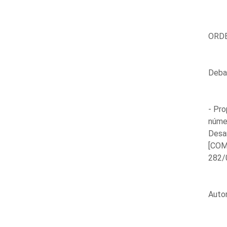
ORDE
Debat
- Pro
númer
Desar
[COM
282/
Auto