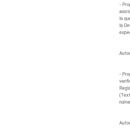
- Pro
asist
la qu
la D
expe
Auto
- Pro
verif
Regl
(Text
núme
Auto