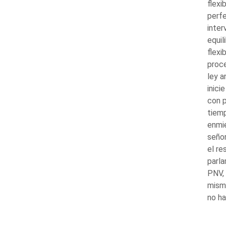
flexi
perfe
inter
equil
flexi
proce
ley a
inici
con p
tiem
enmi
señor
el re
parla
PNV, 
mismo
no ha