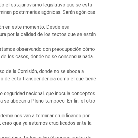
el estajanovismo legislativo que se está
ominan postrimerías agónicas. Serán agónicas
ción en este momento. Desde esa
ura por la calidad de los textos que se están
, estamos observando con preocupación cómo
or de los casos, donde no se consensúa nada,
rso de la Comisión, donde no se aboca a
a o de esta transcendencia como el que tiene
 seguridad nacional, que inocula conceptos
era se abocan a Pleno tampoco. En fin, el otro
ademia nos van a terminar crucificando por
n, creo que ya estamos crucificados ante la
legislativo, todos salvo él porque acaba de