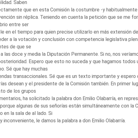
bilidad. Saben
ctamente que en esta Comisión la costumbre -y habitualmente a
vención sin réplica. Teniendo en cuenta la petición que se me form
ibrio entre ser
ble en el tiempo para quien precise utilizarlo en más extensión de 
der a la votación y conclusión con competencia legislativa ple
ntes de que se
e a las doce y media la Diputación Permanente. Si no, nos veríamo
osterioridad. Espero que esto no suceda y que hagamos todos u
po. Sé que hay muchas
endas transaccionales. Sé que es un texto importante y esper
ías desean y el presidente de la Comisión también. En primer lug
sto de los grupos
mentarios, ha solicitado la palabra don Emilio Olabarría, en rep
porque algunas de sus señorías están simultáneamente con la 
 en la sala de al lado. Si
y inconveniente, le damos la palabra a don Emilio Olabarría.