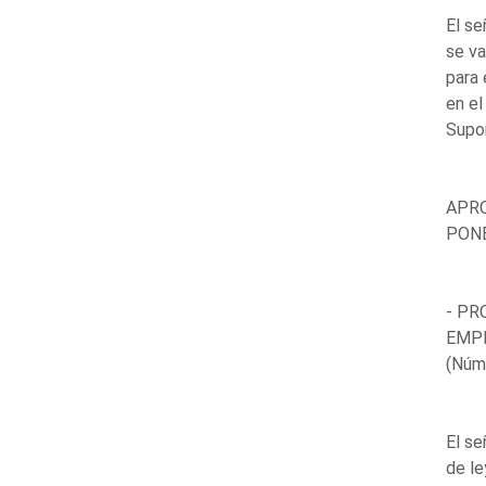
El se
se va
para 
en el
Supon
APRO
PONE
- PR
EMPL
(Núm
El se
de le