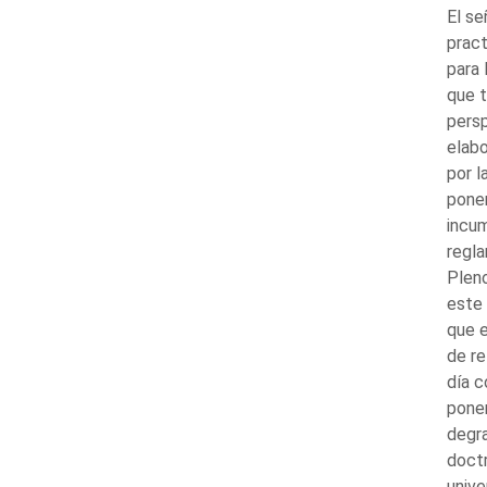
El s
pract
para 
que t
persp
elabo
por l
ponen
incum
regla
Pleno
este 
que e
de re
día 
ponen
degra
doctr
unive