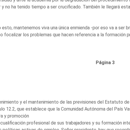
r y no ha tenido tiempo a ser crucificado. También le llegará est
 esto, mantenemos viva una única enmienda -por eso va a ser br
 focalizar los problemas que hacen referencia a la formación pr
Página 3
nimiento y el mantenimiento de las previsiones del Estatuto de G
ulo 12.2, que establece que la Comunidad Autónoma del País Va
ra y promoción
 cualificación profesional de sus trabajadores y su formación int
s políticas activas de empleo. Señor presidente, hay que recor