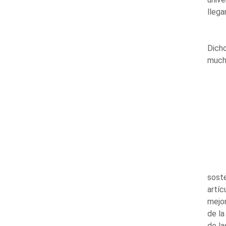
llega
Dicho
mucho
soste
artíc
mejo
de la
de la