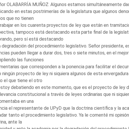
eñor OLABARRÍA MUÑOZ: Algunos estamos simultáneamente dado 
icando en estas postrimerías de la legislatura que algunos den
los que no tienen
rabajar en los cuarenta proyectos de ley que están en tramita
ectiva, tampoco está destacando esta parte final de la legislat
rando, pero sí está destacando
a degradación del procedimiento legislativo. Señor presidente
cias pueden llegar a durar dos, tres o siete minutos, en el mej
pliendo las funciones
mentarias que corresponden a la ponencia para facilitar el decu
 ningún proyecto de ley ni siquiera algunos de esta envergadur
o el que tiene el otro
stoy debatiendo en este momento, que es el proyecto de ley de
levancia constitucional a través de leyes ordinarias que ni siqui
comentaba en una
cia el representante de UPyD que la doctrina científica y la ac
dar tanto el procedimiento legislativo. Ya le comenté mi opinió
ina, ante la
rsidad y ante la academia por la degradación del procedimiento 