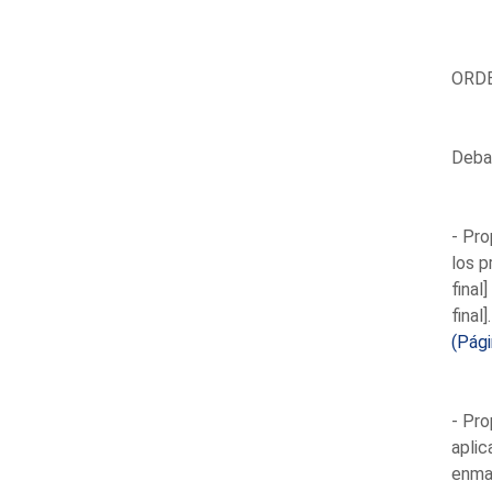
ORDE
Debat
- Pro
los p
final
final
(Pág
- Pro
aplic
enmar