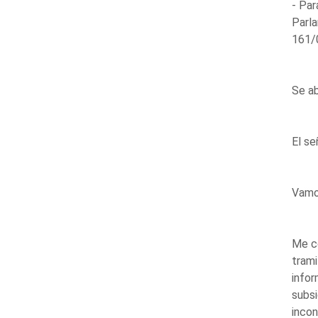
- Par
Parl
161/0
Se ab
El s
Vamos
Me co
trami
info
subsi
incon