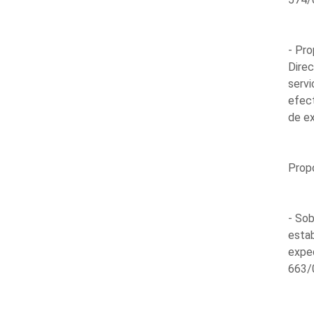
- Pro
Direc
servi
efect
de e
Propo
- Sob
estab
expe
663/