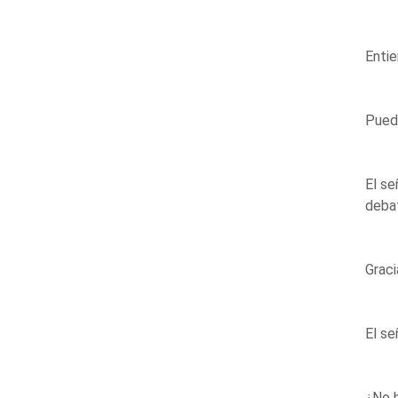
Entie
Puede
El s
debat
Graci
El s
¿No h