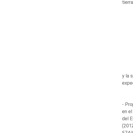
tierr
y la 
expe
- Pro
en el
del 
(2012
574/