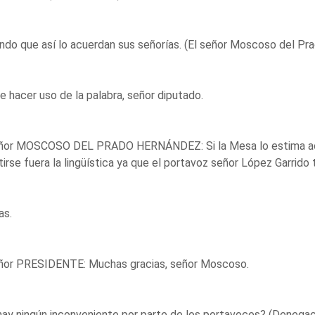
ndo que así lo acuerdan sus señorías. (El señor Moscoso del Pra
 hacer uso de la palabra, señor diputado.
eñor MOSCOSO DEL PRADO HERNÁNDEZ: Si la Mesa lo estima acer
irse fuera la lingüística ya que el portavoz señor López Garrido 
as.
eñor PRESIDENTE: Muchas gracias, señor Moscoso.
ay ningún inconveniente por parte de los portavoces? (Denegac