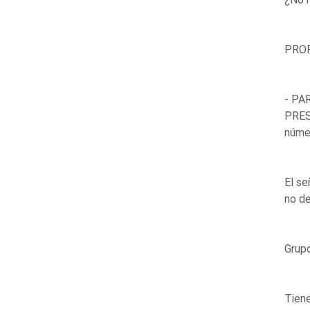
PROP
- PA
PRES
núme
El se
no de
Grupo
Tiene