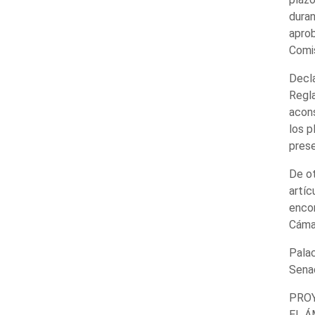
duran
aprob
Comis
Decla
Regla
acons
los p
prese
De ot
artíc
encon
Cáma
Palac
Sena
PROY
EL Á