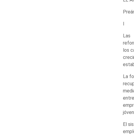
Preá
I
Las
refor
los c
crec
estab
La fo
recup
media
entre
empre
jóven
El si
emple