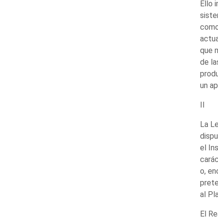
Ello 
siste
como 
actua
que m
de la
produ
un ap
II
La Le
disp
el In
carác
o, en
prete
al Pl
El Re