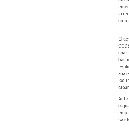
emerg
la re
merca
El ac
OCDE 
una s
basad
evolu
anali
los t
crean
Ante 
reque
emple
calid