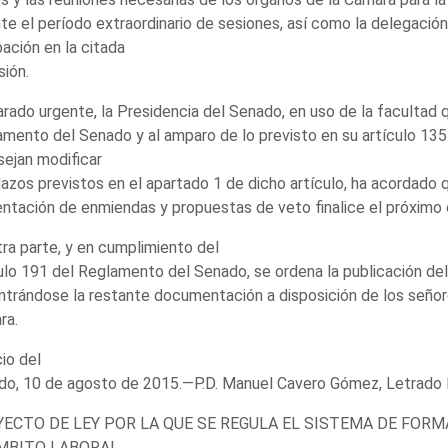
te el período extraordinario de sesiones, así como la delegación
ación en la citada
ión.
rado urgente, la Presidencia del Senado, en uso de la facultad qu
mento del Senado y al amparo de lo previsto en su artículo 135.
ejan modificar
lazos previstos en el apartado 1 de dicho artículo, ha acordado q
ntación de enmiendas y propuestas de veto finalice el próximo d
ra parte, y en cumplimiento del
ulo 191 del Reglamento del Senado, se ordena la publicación d
trándose la restante documentación a disposición de los señor
ra.
io del
do, 10 de agosto de 2015.—P.D. Manuel Cavero Gómez, Letrado 
ECTO DE LEY POR LA QUE SE REGULA EL SISTEMA DE FOR
MBITO LABORAL