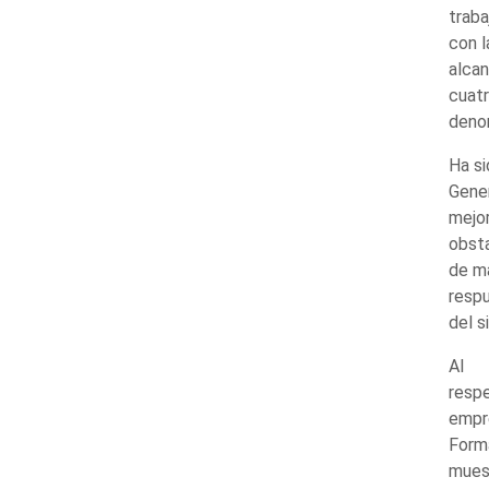
traba
con l
alca
cuatr
deno
Ha si
Gener
mejor
obsta
de ma
respu
del s
Al
respe
empre
Forma
muest