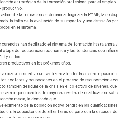
ficación estratégica de la formación profesional para el empleo; 
o productivo,
ialmente la formación de demanda dirigida a la PYME; la no disp
rado; la falta de la evaluación de su impacto; y una definición p
cados en el sistema.
 carencias han debilitado el sistema de formación hasta ahora vi
l etapa de recuperación económica y las tendencias que influirá
ol y de los
res productivos en los próximos años.
evo marco normativo se centra en atender la diferente posición, t
ntos sectores y ocupaciones en el proceso de recuperación eco
to también desigual de la crisis en el colectivo de jóvenes, que 
ncia a requerimientos de mayores niveles de cualificación, sobr
ficación media; la demanda que
vejecimiento de la población activa tendrá en las cualificacione
tución; la coexistencia de altas tasas de paro con la escasez d
nos sectores u ocupaciones