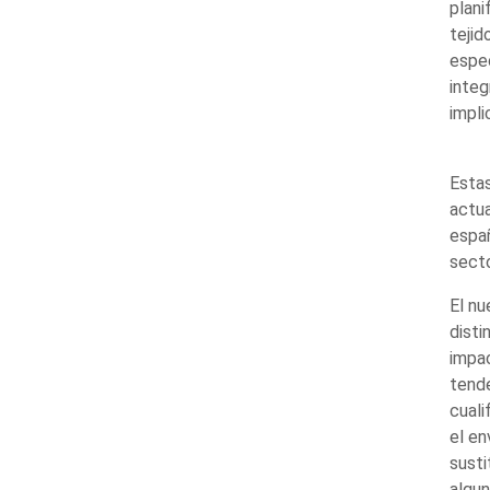
plani
tejid
espec
integ
impli
Estas
actua
españ
secto
El nu
disti
impac
tende
cuali
el en
susti
algu