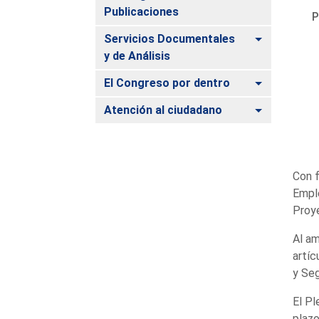
Publicaciones
P
Alternar
Servicios Documentales
y de Análisis
Alternar
El Congreso por dentro
Alternar
Atención al ciudadano
Con f
Emple
Proye
Al am
artíc
y Seg
El Pl
plazo