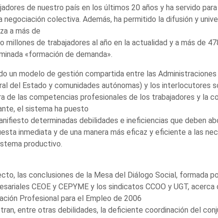
jadores de nuestro país en los últimos 20 años y ha servido para
a negociación colectiva. Además, ha permitido la difusión y univ
nza a más de
o millones de trabajadores al año en la actualidad y a más de 4
minada «formación de demanda».
do un modelo de gestión compartida entre las Administraciones 
al del Estado y comunidades autónomas) y los interlocutores so
a de las competencias profesionales de los trabajadores y la c
nte, el sistema ha puesto
nifiesto determinadas debilidades e ineficiencias que deben ab
esta inmediata y de una manera más eficaz y eficiente a las ne
istema productivo.
cto, las conclusiones de la Mesa del Diálogo Social, formada por
sariales CEOE y CEPYME y los sindicatos CCOO y UGT, acerca d
ción Profesional para el Empleo de 2006
ran, entre otras debilidades, la deficiente coordinación del conj