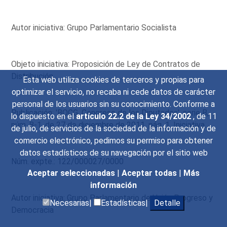
Autor iniciativa: Grupo Parlamentario Socialista
Objeto iniciativa: Proposición de Ley de Contratos de
Distribución.
Esta web utiliza cookies de terceros y propias para
optimizar el servicio, no recaba ni cede datos de carácter
personal de los usuarios sin su conocimiento. Conforme a
Publicación: 'BOCG. Congreso de los Diputados', serie B,
lo dispuesto en el
artículo 22.2 de la Ley 34/2002
, de 11
núm. 8-1, de 27 de diciembre de 2011, pág. 1. Iniciativa.
de julio, de servicios de la sociedad de la información y de
comercio electrónico, pedimos su permiso para obtener
datos estadísticos de su navegación por el sitio web
Núm. expte.: 122/000027/0000
Aceptar seleccionadas
|
Aceptar todas
|
Más
información
Autor iniciativa: Grupo Parlamentario de Unión Progreso y
Necesarias|
Estadísticas|
Detalle
Democracia