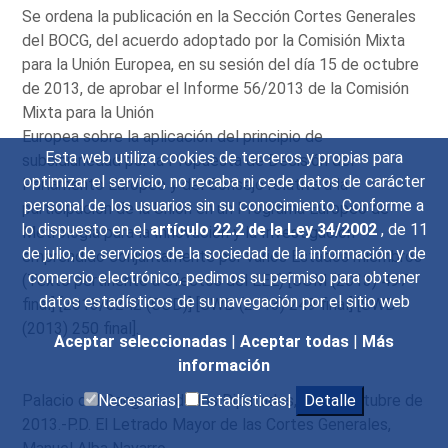
Se ordena la publicación en la Sección Cortes Generales
del BOCG, del acuerdo adoptado por la Comisión Mixta
para la Unión Europea, en su sesión del día 15 de octubre
de 2013, de aprobar el Informe 56/2013 de la Comisión
Mixta para la Unión
Europea sobre la aplicación del principio de
Esta web utiliza cookies de terceros y propias para
subsidiariedad por la Propuesta de Decisión del
optimizar el servicio, no recaba ni cede datos de carácter
Parlamento Europeo y del Consejo relativa a la
personal de los usuarios sin su conocimiento. Conforme a
participación de la Unión en un Programa Europeo de
lo dispuesto en el
artículo 22.2 de la Ley 34/2002
, de 11
Metrología para la Innovación y la Investigación
de julio, de servicios de la sociedad de la información y de
emprendido conjuntamente por varios Estados miembros
comercio electrónico, pedimos su permiso para obtener
(Texto pertinente a efectos del EEE) [COM (2013) 497
datos estadísticos de su navegación por el sitio web
final] [2013/0242 (COD)] [SWD (2013) 249 final] [SWD
(2013) 250 final].
Aceptar seleccionadas
|
Aceptar todas
|
Más
información
Palacio del Congreso de los Diputados, 16 de octubre de
Necesarias|
Estadísticas|
Detalle
2013.-P.D. El Letrado Mayor de las Cortes Generales,