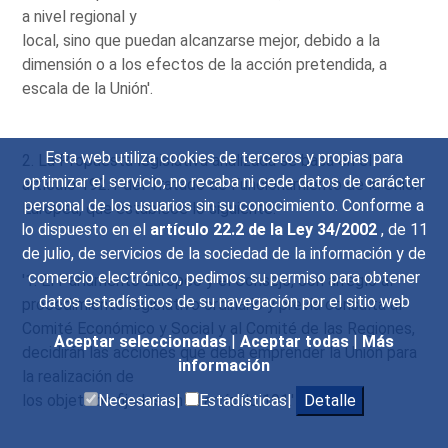
a nivel regional y
local, sino que puedan alcanzarse mejor, debido a la
dimensión o a los efectos de la acción pretendida, a
escala de la Unión'.
Esta web utiliza cookies de terceros y propias para
2. La Propuesta legislativa analizada se basa en el
optimizar el servicio, no recaba ni cede datos de carácter
artículo 192.1 del Tratado de Funcionamiento de la Unión
personal de los usuarios sin su conocimiento. Conforme a
Europea, que establece lo siguiente:
lo dispuesto en el
artículo 22.2 de la Ley 34/2002
, de 11
de julio, de servicios de la sociedad de la información y de
comercio electrónico, pedimos su permiso para obtener
'1. El Parlamento Europeo y el Consejo, con arreglo al
datos estadísticos de su navegación por el sitio web
procedimiento legislativo ordinario y previa consulta al
Comité Económico y Social y al Comité de las Regiones,
Aceptar seleccionadas
|
Aceptar todas
|
Más
decidirán las acciones que deba emprender la Unión para
información
la realización de
los objetivos fijados en el artículo 191.'
Necesarias|
Estadísticas|
Detalle