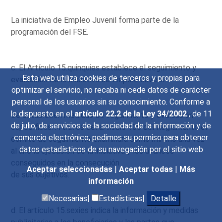
La iniciativa de Empleo Juvenil forma parte de la
programación del FSE.
c. El Artículo 15.quinquies establece el seguimiento y
Esta web utiliza cookies de terceros y propias para
evaluación de la Iniciativa de Empleo Juvenil.
optimizar el servicio, no recaba ni cede datos de carácter
personal de los usuarios sin su conocimiento. Conforme a
lo dispuesto en el
artículo 22.2 de la Ley 34/2002
, de 11
Se establecen medidas de seguimiento y evaluación
de julio, de servicios de la sociedad de la información y de
específicas. A través del artículo 100 del Reglamento el
comercio electrónico, pedimos su permiso para obtener
comité de seguimiento examinará como mínimo una vez
datos estadísticos de su navegación por el sitio web
al año la ejecución de la iniciativa y los avances
conseguidos en la consecución
Aceptar seleccionadas
|
Aceptar todas
|
Más
de sus objetivos.
información
Necesarias|
Estadísticas|
Detalle
d. El artículo 15.sexies indica la información y medidas