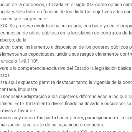
tución de la concesión, utilizada en el siglo XIX como opción ca
ogida y adaptada, en función de los distintos objetivos a los que
riales que surgen en el
 XIX. Su proceso evolutivo ha culminado, con base ya en el propi
 concesión de obras públicas en la legislación de contratos de l
mbargo, de la
tución como instrumento a disposición de los poderes públicos p
elamente sus capacidades, unida a sus rasgos claramente contra
 artículo 149.1.18ª,
vara a la competencia exclusiva del Estado la legislación básica
atos.
sta aquí expuesto permite destacar tanto la vigencia de la conc
mentada, impuesta
u necesaria adaptación a los objetivos diferenciados a los que si
riales. Este tratamiento diversificado ha llevado a oscurecer su
ntivas a favor de
iones muy concretas hasta hacer perder, paradójicamente, a la i
ialización, gran parte de su capacidad ordenadora.
uanto antecede, en el umbral del siglo XXI, parece razonable, si 