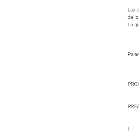
Las e
de lo
Lo qu
Palac
PROY
PRE
I