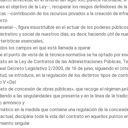
es el objetivo de la Ley--, recuperar los rasgos definidores de l
cas --contribución de los recursos privados a la creación de infra
erzo
sarial--, figura insustituible en el actuar de los poderes públic
istrativo y social de nuestros días, es decir, haciendo útil de nue
terísticas esenciales,
dos los campos en que está llamada a operar.
 el punto de vista de la técnica normativa se ha optado por inse
ato en la Ley de Contratos de las Administraciones Públicas, 
eal Decreto Legislativo 2/2000, de 16 de junio, siguiendo el cri
rtud, se introduce, en la regulación de los distintos tipos de cont
o V «Del
ato de concesión de obras públicas», que recoge el régimen juríd
iendo a las singularidades que presenta y en la línea de la tradi
o armónico y
mático en la medida que contiene una regulación de la concesión 
actual, disciplina toda la vida del contrato en aquellos puntos 
miento singular