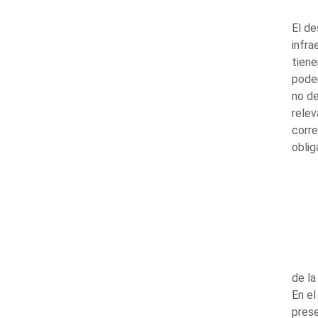
El de
infra
tiene
poder
no de
rele
corre
oblig
de la
En el
prese