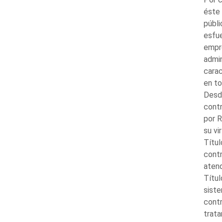
éste 
públi
esfu
empre
admin
carac
en to
Desde
contr
por R
su vi
Títul
contr
atend
Títul
siste
contr
trata