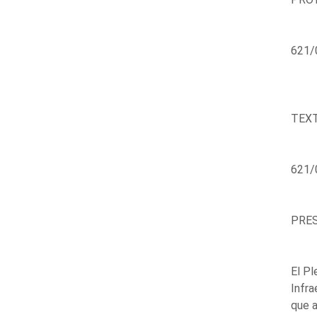
621/0
TEX
621/
PRES
El Pl
Infra
que a