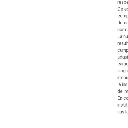
respe
De es
compl
deman
norma
La nu
resul
cumpl
adqui
carác
singu
irren
la in
de in
En co
insti
susta