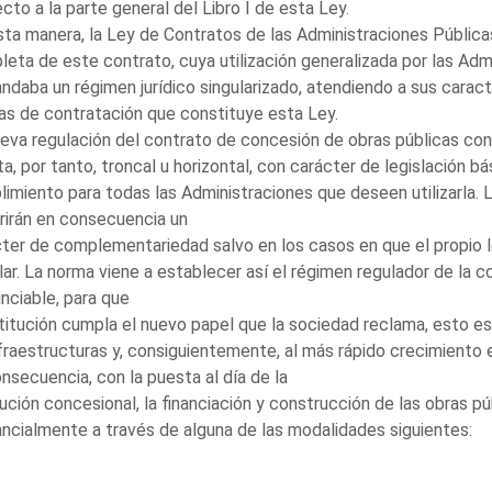
cto a la parte general del Libro I de esta Ley.
ta manera, la Ley de Contratos de las Administraciones Públicas
eta de este contrato, cuya utilización generalizada por las Adm
daba un régimen jurídico singularizado, atendiendo a sus caract
s de contratación que constituye esta Ley.
eva regulación del contrato de concesión de obras públicas co
ta, por tanto, troncal u horizontal, con carácter de legislación b
imiento para todas las Administraciones que deseen utilizarla. 
rirán en consecuencia un
ter de complementariedad salvo en los casos en que el propio l
lar. La norma viene a establecer así el régimen regulador de la c
unciable, para que
stitución cumpla el nuevo papel que la sociedad reclama, esto es,
fraestructuras y, consiguientemente, al más rápido crecimiento
nsecuencia, con la puesta al día de la
tución concesional, la financiación y construcción de las obras 
ncialmente a través de alguna de las modalidades siguientes: