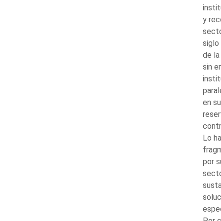
insti
y rec
secto
siglo
de la
sin e
insti
paral
en su
reser
contr
Lo ha
frag
por s
secto
susta
soluc
espec
Por c