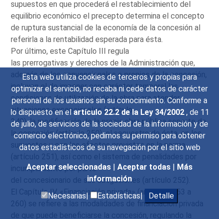
supuestos en que procederá el restablecimiento del
equilibrio económico el precepto determina el concepto
de ruptura sustancial de la economía de la concesión al
referirla a la rentabilidad esperada para ésta.
Por último, este Capítulo III regula
las prerrogativas y derechos de la Administración que,
además de los convencionales o propios de la concesión,
Esta web utiliza cookies de terceros y propias para
incluyen el de imponer con carácter temporal las
optimizar el servicio, no recaba ni cede datos de carácter
condiciones de utilización de la obra para atender
personal de los usuarios sin su conocimiento. Conforme a
situaciones excepcionales (artículo
lo dispuesto en el
artículo 22.2 de la Ley 34/2002
, de 11
249), la modificación de la propia obra pública soporte de
de julio, de servicios de la sociedad de la información y de
la concesión (artículo 250), el secuestro de ésta, en los
comercio electrónico, pedimos su permiso para obtener
supuestos y con los efectos previstos en la norma
datos estadísticos de su navegación por el sitio web
(artículo 251), así como el sistema de penalidades por
Aceptar seleccionadas
|
Aceptar todas
|
Más
incumplimiento por parte
información
del concesionario de sus obligaciones (artículo 252).
El Capítulo IV, «Financiación privada» (artículos 253 a
Necesarias|
Estadísticas|
Detalle
260) se refiere a las modalidades de financiación privada
de que puede beneficiarse la concesión, regulando la