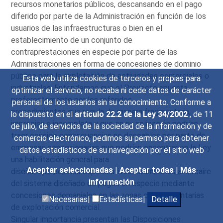
recursos monetarios públicos, descansando en el pago
diferido por parte de la Administración en función de los
usuarios de las infraestructuras o bien en el
establecimiento de un conjunto de
contraprestaciones en especie por parte de las
Administraciones en forma de concesiones de dominio
público para la explotación de actividades comerciales o
Esta web utiliza cookies de terceros y propias para
industriales. Entendemos que el Proyecto apuesta
optimizar el servicio, no recaba ni cede datos de carácter
preferentemente por los referidos
personal de los usuarios sin su conocimiento. Conforme a
procedimientos que regula de manera fragmentaria,
lo dispuesto en el
artículo 22.2 de la Ley 34/2002
, de 11
imprecisa e incompleta y que en su aplicación podrían
de julio, de servicios de la sociedad de la información y de
traer consigo consecuencias no deseables por parte de
comercio electrónico, pedimos su permiso para obtener
empresas concesionarias que podrían encontrar en la Ley
datos estadísticos de su navegación por el sitio web
una habilitación general para
Aceptar seleccionadas
|
Aceptar todas
|
Más
diseñar operaciones especulativas inadmisibles al socaire
información
del sistema diseñado de pagos en especie mediante
concesiones demaniales en las zonas complementarias
Necesarias|
Estadísticas|
Detalle
de explotación comercial.
Singular importancia presentan las Disposiciones