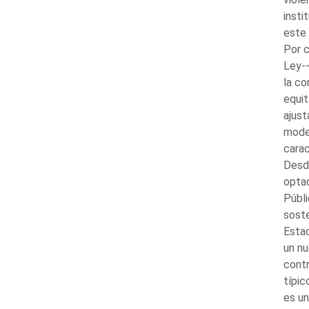
insti
este 
Por c
Ley--
la co
equit
ajust
model
carac
Desde
optad
Públi
soste
Estad
un nu
contr
típic
es un