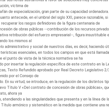
tución, víctima de
afán de especialización, gran parte de su capacidad ordenadora.
uanto antecede, en el umbral del siglo XXI, parece razonable, si 
 recuperar los rasgos definidores de la figura centenaria de
ncesión de obras públicas --contribución de los recursos privado
ativa retribución del esfuerzo empresarial--, figura insustituible 
ando los mismos al
o administrativo y social de nuestros días, es decir, haciendo úti
terísticas esenciales, en todos los campos en que está llamada 
 el punto de vista de la técnica normativa se ha
o por insertar la regulación específica de este contrato en la 
cas, Texto Refundido aprobado por Real Decreto Legislativo 2/200
nido por el Consejo de
o. En su virtud, se introduce, en la regulación de los distintos ti
evo Título V «Del contrato de concesión de obras públicas», que
ato, ahora ya
o, atendiendo a las singularidades que presenta y en la línea de l
 Título armónico y sistemático en la medida que contiene una re