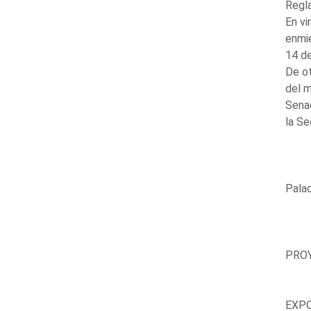
Regla
En vi
enmie
14 de
De ot
del m
Sena
la Se
Palac
PROY
EXPO