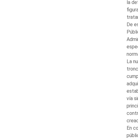
la de
figur
trata
De es
Públi
Admin
espec
norma
La nu
tronc
cumpl
adqui
estab
vía s
princ
contr
creac
En co
públi