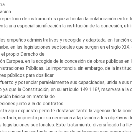
tra
lación.
 repertorio de instrumentos que articulan la colaboración entre l
nta una especial significación la institución de la concesión, uti
es empeños administrativos y recogida y adaptada, en función de
aba, en las legislaciones sectoriales que surgen en el siglo XIX
 el propio Derecho de
ión Europea, en la acogida de la concesión de obras públicas en l
istraciones Públicas. La importancia, sin embargo, de la institu
es públicos para dosificar
fuerzo y potenciar paralelamente sus capacidades, unida a sus 
 ya que la Constitución, en su artículo 149.1.18ª, reservara a l
lación básica en materia de
siones junto a la de contratos.
sta aquí expuesto permite destacar tanto la vigencia de la conc
entada, impuesta por su necesaria adaptación a los objetivos di
s legislaciones sectoriales. Este tratamiento diversificado ha l
ntar sus notas sustantivas a favor de soluciones muy concretas 