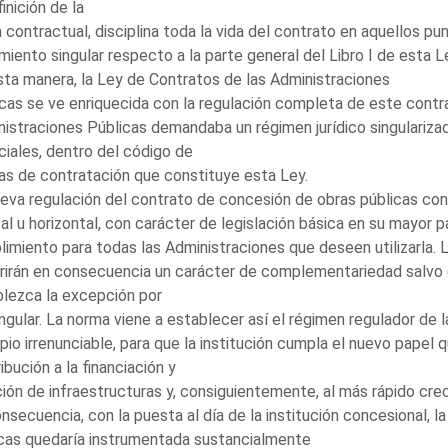
finición de la
a contractual, disciplina toda la vida del contrato en aquellos p
miento singular respecto a la parte general del Libro I de esta L
ta manera, la Ley de Contratos de las Administraciones
cas se ve enriquecida con la regulación completa de este contrat
istraciones Públicas demandaba un régimen jurídico singularizad
iales, dentro del código de
s de contratación que constituye esta Ley.
eva regulación del contrato de concesión de obras públicas cont
al u horizontal, con carácter de legislación básica en su mayor p
imiento para todas las Administraciones que deseen utilizarla. 
rirán en consecuencia un carácter de complementariedad salvo e
lezca la excepción por
ingular. La norma viene a establecer así el régimen regulador de
ipio irrenunciable, para que la institución cumpla el nuevo papel 
ibución a la financiación y
ión de infraestructuras y, consiguientemente, al más rápido cr
nsecuencia, con la puesta al día de la institución concesional, l
cas quedaría instrumentada sustancialmente