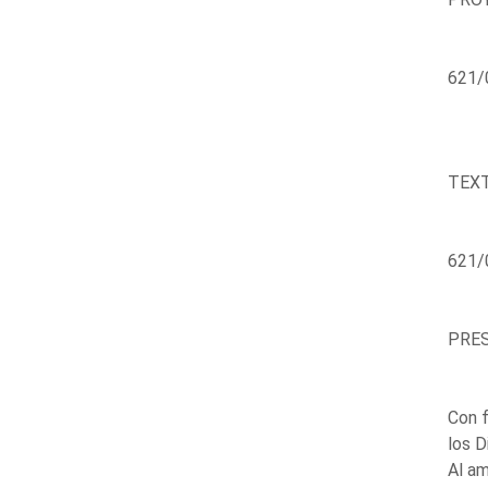
621/0
TEXT
621/
PRES
Con f
los D
Al am