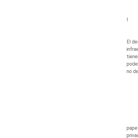
I
El de
infra
tiene
poder
no de
papel
priva