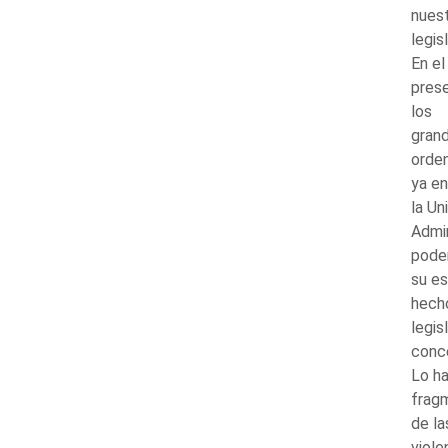
nues
legis
En el
prese
los
grand
orden
ya en
la Un
Admin
poder
su es
hecho
legis
conce
Lo ha
fragm
de la
viole