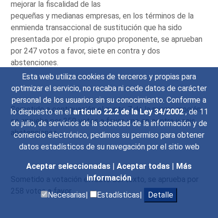
mejorar la fiscalidad de las
pequeñas y medianas empresas, en los términos de la
enmienda transaccional de sustitución que ha sido
presentada por el propio grupo proponente, se aprueban
por 247 votos a favor, siete en contra y dos
abstenciones.
Esta web utiliza cookies de terceros y propias para
optimizar el servicio, no recaba ni cede datos de carácter
personal de los usuarios sin su conocimiento. Conforme a
Sometido a continuación el punto 7 de la misma moción,
lo dispuesto en el
artículo 22.2 de la Ley 34/2002
, de 11
se aprueba por 250 votos a favor, uno en contra y seis
de julio, de servicios de la sociedad de la información y de
abstenciones.
comercio electrónico, pedimos su permiso para obtener
datos estadísticos de su navegación por el sitio web
Aceptar seleccionadas
|
Aceptar todas
|
Más
información
Sometido a votación el resto del texto, se aprueba por
258 votos a favor.
Necesarias|
Estadísticas|
Detalle