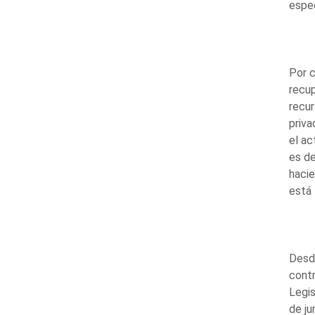
espec
Por c
recup
recu
priva
el ac
es de
hacie
está 
Desde
contr
Legis
de ju