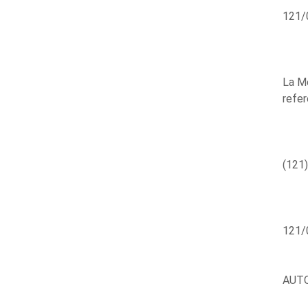
121/0
La Me
refer
(121)
121/
AUTO