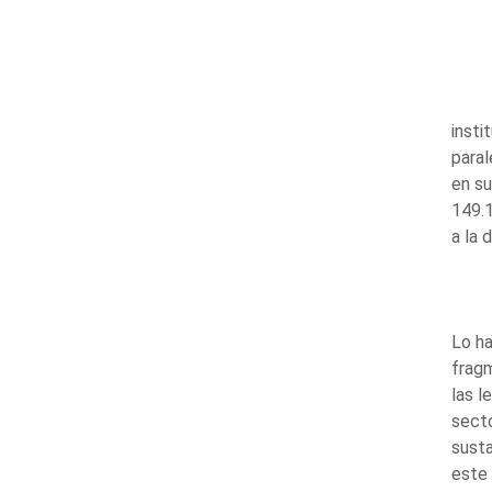
insti
paral
en su
149.1
a la 
Lo ha
fragm
las l
secto
susta
este