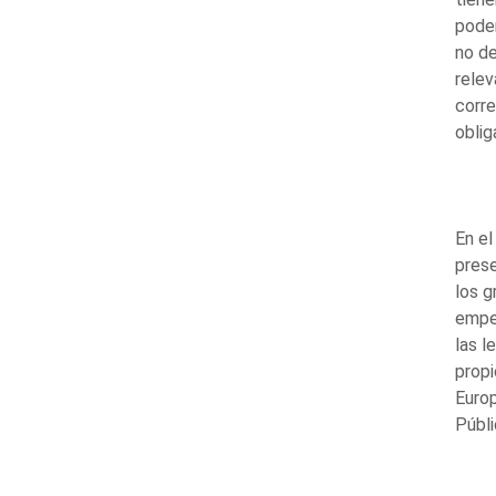
poder
no de
rele
corre
oblig
En el
prese
los g
empeñ
las l
propi
Europ
Públi