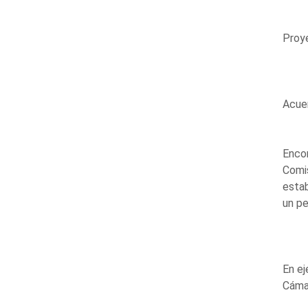
Proye
Acue
Encom
Comi
estab
un pe
En ej
Cáma