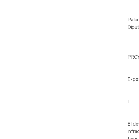
Palac
Dipu
PROY
Expo
I
El de
infra
tiene