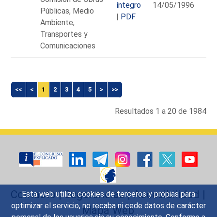
íntegro
14/05/1996
Públicas, Medio
|
PDF
Ambiente,
Transportes y
Comunicaciones
Listado
de
<<
<
1
2
3
4
5
>
>>
publicaciones
Resultados 1 a 20 de 1984
Contacto
|
Sugerencias
|
Accesibilidad
|
Esta web utiliza cookies de terceros y propias para
optimizar el servicio, no recaba ni cede datos de carácter
Mapa Web