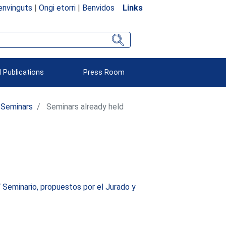
envinguts
|
Ongi etorri
|
Benvidos
Links
 Publications
Press Room
Seminars
Seminars already held
V Seminario, propuestos por el Jurado y