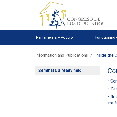
Parliamentary Activity
Functioning
Information and Publications
Inside the 
Con
Seminars already held
Con
Des
Rel
rati