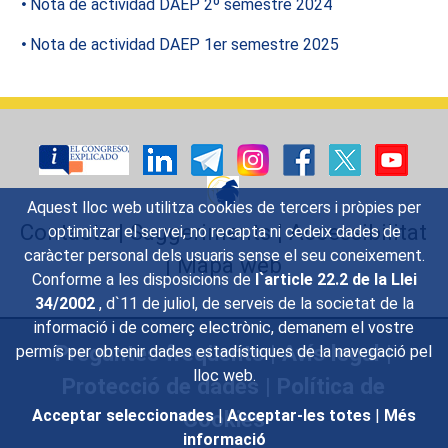
Nota de actividad DAEP 2º semestre 2024
Nota de actividad DAEP 1er semestre 2025
Aquest lloc web utilitza cookies de tercers i pròpies per
Contacte
|
Suggeriments
|
Accessibilitat
optimitzar el servei, no recapta ni cedeix dades de
caràcter personal dels usuaris sense el seu coneixement.
|
Mapa web
Conforme a les disposicions de
l`article 22.2 de la Llei
34/2002
, d`11 de juliol, de serveis de la societat de la
informació i de comerç electrònic, demanem el vostre
Preguntes freqüents
|
Avís legal
|
permís per obtenir dades estadístiques de la navegació pel
lloc web.
Protecció de dades
|
Política de
Cookies
Acceptar seleccionades
|
Acceptar-les totes
|
Més
informació