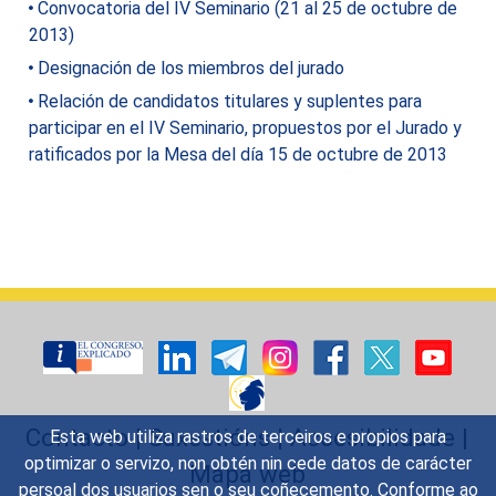
Convocatoria del IV Seminario (21 al 25 de octubre de
2013)
Designación de los miembros del jurado
Relación de candidatos titulares y suplentes para
participar en el IV Seminario, propuestos por el Jurado y
ratificados por la Mesa del día 15 de octubre de 2013
Contacto
|
Suxestións
|
Accesibilidade
|
Esta web utiliza rastros de terceiros e propios para
optimizar o servizo, non obtén nin cede datos de carácter
Mapa web
persoal dos usuarios sen o seu coñecemento. Conforme ao